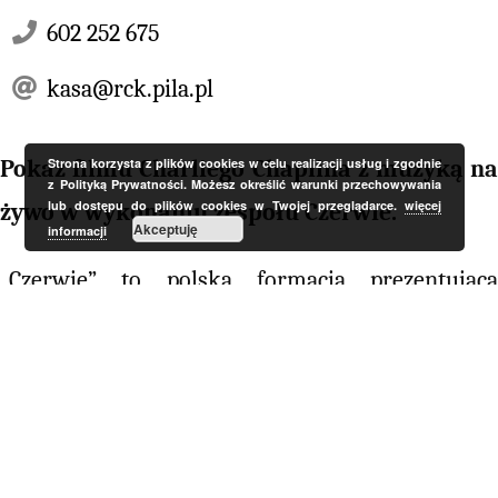
602 252 675
kasa@rck.pila.pl
Strona korzysta z plików cookies w celu realizacji usług i zgodnie
Pokaz filmu Charliego Chaplina z muzyką na
z Polityką Prywatności. Możesz określić warunki przechowywania
lub dostępu do plików cookies w Twojej przeglądarce.
więcej
żywo w wykonaniu zespołu Czerwie.
Akceptuję
informacji
„Czerwie” to polska formacja prezentująca
alternatywne dźwięki z pogranicza folku, etno,
sceny absurdu, muzyki eksperymentalnej,
współczesnej oraz muzyki teatralnej i filmowej.
Stworzyli własny niepowtarzalny styl
charakteryzujący się niekonwencjonalnym