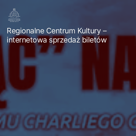
Przejdź
do
treści
Regionalne Centrum Kultury –
internetowa sprzedaż biletów